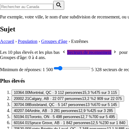
Par exemple, votre ville, le nom d'une subdivision de recensement, ou 
Sujet
Accueil
›
Population
›
Groupes d'âge
›
Extrêmes
Les 10 plus élevés et les plus bas
Secteurs de recensement
pour
Groupes d'âge: 0 à 4 ans
.
Minimum de réponses:
1 500
5 328 secteurs de r
Plus élevés
1
0364.00
Montréal, QC · 3 112 personnes
15,3 %
475 sur 3 115
2
0002.21
Calgary, AB · 22 077 personnes
13,2 %
2 909 sur 22 075
3
0704.08
Boisbriand, QC · 5 147 personnes
13 %
670 sur 5 145
4
0207.04
Airdrie, AB · 3 281 personnes
12,9 %
425 sur 3 285
5
0194.01
Toronto, ON · 5 498 personnes
12,7 %
700 sur 5 495
6
0164.01
Spruce Grove, AB · 1 842 personnes
12,5 %
230 sur 1 840
7
0520.00
Sainte-Brigitte-de-Laval, QC · 7 348 personnes
12,1 %
885 s