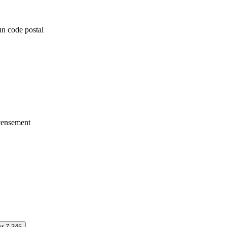
un code postal
ecensement
ur 7 345