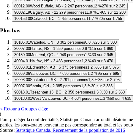
8
0012.00
Wood Buffalo, AB · 2 247 personnes
12 %
270 sur 2 245
9
0002.19
Calgary, AB · 12 279 personnes
11,9 %
1 465 sur 12 280
10
0153.00
Colwood, BC · 1 755 personnes
11,7 %
205 sur 1 755
Plus bas
1
0106.01
Waterloo, ON · 3 302 personnes
0,8 %
25 sur 3 300
2
0007.00
Halifax, NS · 1 859 personnes
0,8 %
15 sur 1 860
3
0130.00
Montréal, QC · 2 946 personnes
1 %
30 sur 2 945
4
0004.01
Halifax, NS · 3 466 personnes
1,2 %
40 sur 3 470
5
0033.01
Edmonton, AB · 5 373 personnes
1,2 %
65 sur 5 375
6
0059.06
Vancouver, BC · 7 695 personnes
1,2 %
95 sur 7 695
7
0008.00
Saskatoon, SK · 2 791 personnes
1,3 %
35 sur 2 795
8
0007.00
Sarnia, ON · 2 385 personnes
1,3 %
30 sur 2 385
9
0018.01
Tzeachten 13, BC · 2 358 personnes
1,3 %
30 sur 2 360
10
0130.01
West Vancouver, BC · 4 634 personnes
1,3 %
60 sur 4 635
< Retour à Groupes d'âge
i
Pour protéger la confidentialité, Statistique Canada arrondit aléatoirem
parties, les sous-totaux peuvent ne pas correspondre au total et les pou
Source :
Statistique Canada, Recensement de la population de 2016