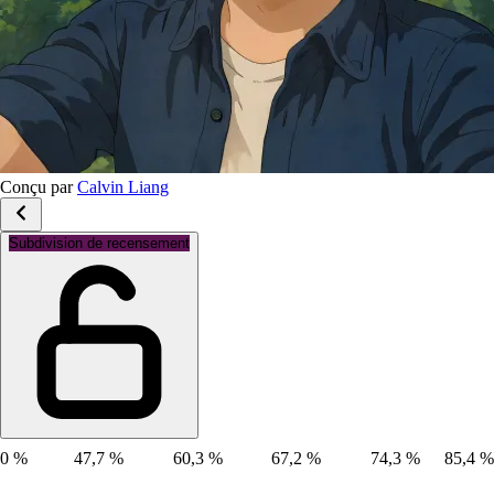
Conçu par
Calvin Liang
Groupes d'âge: 15 à 64 ans
Subdivision de recensement
0 %
47,7 %
60,3 %
67,2 %
74,3 %
85,4 %