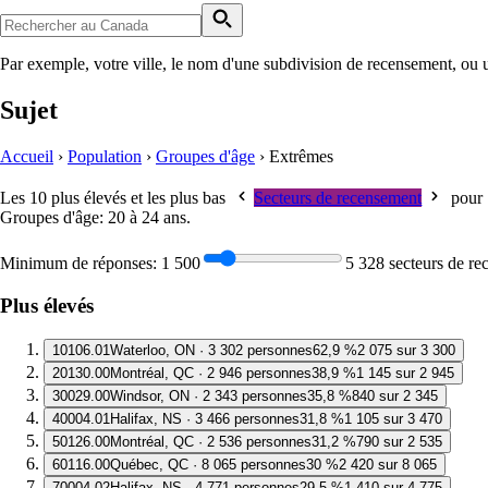
Par exemple, votre ville, le nom d'une subdivision de recensement, ou 
Sujet
Accueil
›
Population
›
Groupes d'âge
›
Extrêmes
Les 10 plus élevés et les plus bas
Secteurs de recensement
pour
Groupes d'âge: 20 à 24 ans
.
Minimum de réponses:
1 500
5 328 secteurs de r
Plus élevés
1
0106.01
Waterloo, ON · 3 302 personnes
62,9 %
2 075 sur 3 300
2
0130.00
Montréal, QC · 2 946 personnes
38,9 %
1 145 sur 2 945
3
0029.00
Windsor, ON · 2 343 personnes
35,8 %
840 sur 2 345
4
0004.01
Halifax, NS · 3 466 personnes
31,8 %
1 105 sur 3 470
5
0126.00
Montréal, QC · 2 536 personnes
31,2 %
790 sur 2 535
6
0116.00
Québec, QC · 8 065 personnes
30 %
2 420 sur 8 065
7
0004.02
Halifax, NS · 4 771 personnes
29,5 %
1 410 sur 4 775