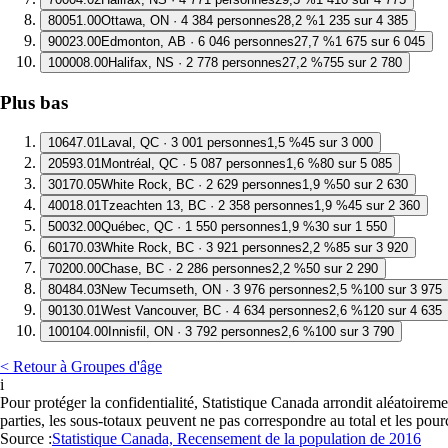
8
0051.00
Ottawa, ON · 4 384 personnes
28,2 %
1 235 sur 4 385
9
0023.00
Edmonton, AB · 6 046 personnes
27,7 %
1 675 sur 6 045
10
0008.00
Halifax, NS · 2 778 personnes
27,2 %
755 sur 2 780
Plus bas
1
0647.01
Laval, QC · 3 001 personnes
1,5 %
45 sur 3 000
2
0593.01
Montréal, QC · 5 087 personnes
1,6 %
80 sur 5 085
3
0170.05
White Rock, BC · 2 629 personnes
1,9 %
50 sur 2 630
4
0018.01
Tzeachten 13, BC · 2 358 personnes
1,9 %
45 sur 2 360
5
0032.00
Québec, QC · 1 550 personnes
1,9 %
30 sur 1 550
6
0170.03
White Rock, BC · 3 921 personnes
2,2 %
85 sur 3 920
7
0200.00
Chase, BC · 2 286 personnes
2,2 %
50 sur 2 290
8
0484.03
New Tecumseth, ON · 3 976 personnes
2,5 %
100 sur 3 975
9
0130.01
West Vancouver, BC · 4 634 personnes
2,6 %
120 sur 4 635
10
0104.00
Innisfil, ON · 3 792 personnes
2,6 %
100 sur 3 790
< Retour à Groupes d'âge
i
Pour protéger la confidentialité, Statistique Canada arrondit aléatoirem
parties, les sous-totaux peuvent ne pas correspondre au total et les pou
Source :
Statistique Canada, Recensement de la population de 2016