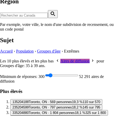
Région
Par exemple, votre ville, le nom d'une subdivision de recensement, ou
un code postal
Sujet
Accueil
›
Population
›
Groupes d'âge
›
Extrêmes
Les 10 plus élevés et les plus bas
Aires de diffusion
pour
Groupes d'âge: 35 à 39 ans
.
Minimum de réponses:
300
52 291 aires de
diffusion
Plus élevés
1
35204188
Toronto, ON · 569 personnes
19,3 %
110 sur 570
2
35204599
Toronto, ON · 797 personnes
18,2 %
145 sur 795
3
35204880
Toronto, ON · 1 804 personnes
18,1 %
325 sur 1 800