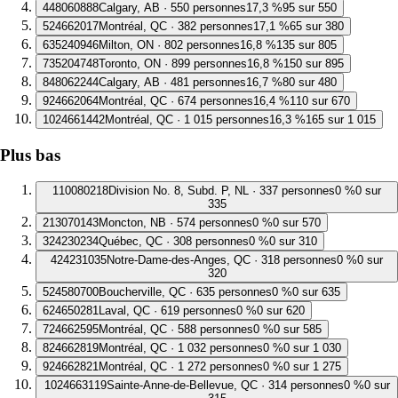
4
48060888
Calgary, AB · 550 personnes
17,3 %
95 sur 550
5
24662017
Montréal, QC · 382 personnes
17,1 %
65 sur 380
6
35240946
Milton, ON · 802 personnes
16,8 %
135 sur 805
7
35204748
Toronto, ON · 899 personnes
16,8 %
150 sur 895
8
48062244
Calgary, AB · 481 personnes
16,7 %
80 sur 480
9
24662064
Montréal, QC · 674 personnes
16,4 %
110 sur 670
10
24661442
Montréal, QC · 1 015 personnes
16,3 %
165 sur 1 015
Plus bas
1
10080218
Division No. 8, Subd. P, NL · 337 personnes
0 %
0 sur
335
2
13070143
Moncton, NB · 574 personnes
0 %
0 sur 570
3
24230234
Québec, QC · 308 personnes
0 %
0 sur 310
4
24231035
Notre-Dame-des-Anges, QC · 318 personnes
0 %
0 sur
320
5
24580700
Boucherville, QC · 635 personnes
0 %
0 sur 635
6
24650281
Laval, QC · 619 personnes
0 %
0 sur 620
7
24662595
Montréal, QC · 588 personnes
0 %
0 sur 585
8
24662819
Montréal, QC · 1 032 personnes
0 %
0 sur 1 030
9
24662821
Montréal, QC · 1 272 personnes
0 %
0 sur 1 275
10
24663119
Sainte-Anne-de-Bellevue, QC · 314 personnes
0 %
0 sur