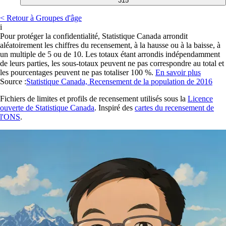
315
< Retour à Groupes d'âge
i
Pour protéger la confidentialité, Statistique Canada arrondit
aléatoirement les chiffres du recensement, à la hausse ou à la baisse, à
un multiple de 5 ou de 10. Les totaux étant arrondis indépendamment
de leurs parties, les sous-totaux peuvent ne pas correspondre au total et
les pourcentages peuvent ne pas totaliser 100 %.
En savoir plus
Source :
Statistique Canada, Recensement de la population de 2016
Fichiers de limites et profils de recensement utilisés sous la
Licence
ouverte de Statistique Canada
. Inspiré des
cartes du recensement de
l'ONS
.