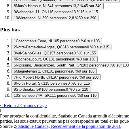
8
Mary's Harbour, NL
341 personnes
13,2 %
45 sur 340
9
Wahnapitei 11, ON
116 personnes
13 %
15 sur 115
10
Winterland, NL
390 personnes
12,8 %
50 sur 390
Plus bas
1
Coachman's Cove, NL
105 personnes
0 %
0 sur 105
2
Notre-Dame-des-Anges, QC
318 personnes
0 %
0 sur 315
3
Val-Saint-Gilles, QC
157 personnes
0 %
0 sur 155
4
Rochebaucourt, QC
131 personnes
0 %
0 sur 130
5
Nipissing, Unorganized, South Part, ON
103 personnes
0 %
0 sur 100
6
Magnetewan 1, ON
101 personnes
0 %
0 sur 105
7
Pic Mobert North, ON
197 personnes
0 %
0 sur 200
8
North Portal, SK
115 personnes
0 %
0 sur 115
9
Storthoaks, SK
108 personnes
0 %
0 sur 110
10
Shesheep 74A, SK
111 personnes
0 %
0 sur 110
< Retour à Groupes d'âge
i
Pour protéger la confidentialité, Statistique Canada arrondit aléatoirem
parties, les sous-totaux peuvent ne pas correspondre au total et les pou
Source :
Statistique Canada, Recensement de la population de 2016