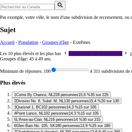
Par exemple, votre ville, le nom d'une subdivision de recensement, ou 
Sujet
Accueil
›
Population
›
Groupes d'âge
›
Extrêmes
Les 10 plus élevés et les plus bas
Subdivisions de recensement
p
Groupes d'âge: 45 à 49 ans
.
Minimum de réponses:
100
4 311 subdivisions de
Plus élevés
1
Come By Chance, NL
228 personnes
15,6 %
35 sur 225
2
Division No. 8, Subd. M, NL
130 personnes
15,4 %
20 sur 130
3
Quesnel 1, BC
102 personnes
14,3 %
15 sur 105
4
Point Lance, NL
102 personnes
14,3 %
15 sur 105
5
L'Anse-au-Clair, NL
216 personnes
14 %
30 sur 215
6
Glen Bain No. 105, SK
180 personnes
13,9 %
25 sur 180
7
Charlottetown (Labrador), NL
290 personnes
13,8 %
40 sur 290