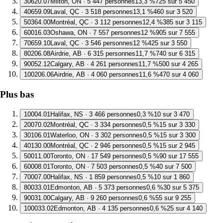
3
0620.07
Milton, ON · 5 447 personnes
13,3 %
725 sur 5 450
4
0659.09
Laval, QC · 3 518 personnes
13,1 %
460 sur 3 520
5
0364.00
Montréal, QC · 3 112 personnes
12,4 %
385 sur 3 115
6
0016.03
Oshawa, ON · 7 557 personnes
12 %
905 sur 7 555
7
0659.10
Laval, QC · 3 546 personnes
12 %
425 sur 3 550
8
0206.08
Airdrie, AB · 6 315 personnes
11,7 %
740 sur 6 315
9
0052.12
Calgary, AB · 4 261 personnes
11,7 %
500 sur 4 265
10
0206.06
Airdrie, AB · 4 060 personnes
11,6 %
470 sur 4 060
Plus bas
1
0004.01
Halifax, NS · 3 466 personnes
0,3 %
10 sur 3 470
2
0070.02
Montréal, QC · 3 334 personnes
0,5 %
15 sur 3 330
3
0106.01
Waterloo, ON · 3 302 personnes
0,5 %
15 sur 3 300
4
0130.00
Montréal, QC · 2 946 personnes
0,5 %
15 sur 2 945
5
0011.00
Toronto, ON · 17 549 personnes
0,5 %
90 sur 17 555
6
0008.01
Toronto, ON · 7 503 personnes
0,5 %
40 sur 7 500
7
0007.00
Halifax, NS · 1 859 personnes
0,5 %
10 sur 1 860
8
0033.01
Edmonton, AB · 5 373 personnes
0,6 %
30 sur 5 375
9
0031.00
Calgary, AB · 9 260 personnes
0,6 %
55 sur 9 255
10
0033.02
Edmonton, AB · 4 135 personnes
0,6 %
25 sur 4 140