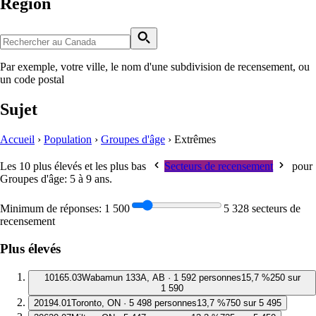
Région
Par exemple, votre ville, le nom d'une subdivision de recensement, ou
un code postal
Sujet
Accueil
›
Population
›
Groupes d'âge
›
Extrêmes
Les 10 plus élevés et les plus bas
Secteurs de recensement
pour
Groupes d'âge: 5 à 9 ans
.
Minimum de réponses:
1 500
5 328 secteurs de
recensement
Plus élevés
1
0165.03
Wabamun 133A, AB · 1 592 personnes
15,7 %
250 sur
1 590
2
0194.01
Toronto, ON · 5 498 personnes
13,7 %
750 sur 5 495