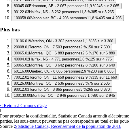
8
0045.00
Edmonton, AB · 2 067 personnes
11,9 %
245 sur 2 065
9
0122.03
Halifax, NS · 3 262 personnes
11,8 %
385 sur 3 265
10
0058.00
Vancouver, BC · 4 203 personnes
11,8 %
495 sur 4 205
Plus bas
1
0106.01
Waterloo, ON · 3 302 personnes
1,1 %
35 sur 3 300
2
0008.01
Toronto, ON · 7 503 personnes
2 %
150 sur 7 500
3
0065.01
Montréal, QC · 6 883 personnes
2,5 %
170 sur 6 880
4
0004.02
Halifax, NS · 4 771 personnes
2,6 %
125 sur 4 775
5
0065.02
Montréal, QC · 3 642 personnes
2,8 %
100 sur 3 640
6
0116.00
Québec, QC · 8 065 personnes
2,9 %
230 sur 8 065
7
0012.01
Toronto, ON · 11 658 personnes
2,9 %
335 sur 11 660
8
0126.00
Montréal, QC · 2 536 personnes
3 %
75 sur 2 535
9
0012.03
Toronto, ON · 8 865 personnes
3 %
265 sur 8 870
10
0130.00
Montréal, QC · 2 946 personnes
3,1 %
90 sur 2 945
< Retour à Groupes d'âge
i
Pour protéger la confidentialité, Statistique Canada arrondit aléatoirem
parties, les sous-totaux peuvent ne pas correspondre au total et les pou
Source :
Statistique Canada, Recensement de la population de 2016