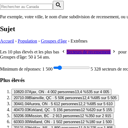
Par exemple, votre ville, le nom d'une subdivision de recensement, ou 
Sujet
Accueil
›
Population
›
Groupes d'âge
›
Extrêmes
Les 10 plus élevés et les plus bas
Secteurs de recensement
pour
Groupes d'âge: 50 à 54 ans
.
Minimum de réponses:
1 500
5 328 secteurs de r
Plus élevés
1
0820.07
Ajax, ON · 4 002 personnes
13,4 %
535 sur 4 005
2
0710.09
Blainville, QC · 5 506 personnes
12,4 %
685 sur 5 505
3
0441.04
Aurora, ON · 5 612 personnes
12,2 %
685 sur 5 610
4
0470.03
Kirkland, QC · 5 156 personnes
12 %
620 sur 5 155
5
0206.00
Mission, BC · 2 913 personnes
12 %
350 sur 2 915
6
0303.00
Welland, ON · 1 502 personnes
12 %
180 sur 1 500
7
0121.03
Halifax, NS · 1 890 personnes
11,9 %
225 sur 1 895