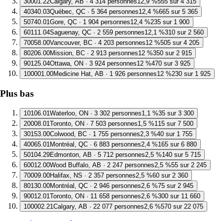
3
0001.22
Calgary, AB · 4 314 personnes
12,9 %
555 sur 4 315
4
0340.03
Québec, QC · 5 364 personnes
12,4 %
665 sur 5 365
5
0740.01
Gore, QC · 1 904 personnes
12,4 %
235 sur 1 900
6
0111.04
Saguenay, QC · 2 559 personnes
12,1 %
310 sur 2 560
7
0058.00
Vancouver, BC · 4 203 personnes
12 %
505 sur 4 205
8
0206.00
Mission, BC · 2 913 personnes
12 %
350 sur 2 915
9
0125.04
Ottawa, ON · 3 924 personnes
12 %
470 sur 3 925
10
0001.00
Medicine Hat, AB · 1 926 personnes
12 %
230 sur 1 925
Plus bas
1
0106.01
Waterloo, ON · 3 302 personnes
1,1 %
35 sur 3 300
2
0008.01
Toronto, ON · 7 503 personnes
1,5 %
115 sur 7 500
3
0153.00
Colwood, BC · 1 755 personnes
2,3 %
40 sur 1 755
4
0065.01
Montréal, QC · 6 883 personnes
2,4 %
165 sur 6 880
5
0104.29
Edmonton, AB · 5 712 personnes
2,5 %
140 sur 5 715
6
0012.00
Wood Buffalo, AB · 2 247 personnes
2,5 %
55 sur 2 245
7
0009.00
Halifax, NS · 2 357 personnes
2,5 %
60 sur 2 360
8
0130.00
Montréal, QC · 2 946 personnes
2,6 %
75 sur 2 945
9
0012.01
Toronto, ON · 11 658 personnes
2,6 %
300 sur 11 660
10
0002.21
Calgary, AB · 22 077 personnes
2,6 %
570 sur 22 075