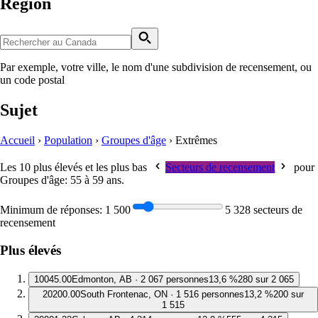
Région
Par exemple, votre ville, le nom d'une subdivision de recensement, ou
un code postal
Sujet
Accueil
›
Population
›
Groupes d'âge
›
Extrêmes
Les 10 plus élevés et les plus bas
Secteurs de recensement
pour
Groupes d'âge: 55 à 59 ans
.
Minimum de réponses:
1 500
5 328 secteurs de
recensement
Plus élevés
1
0045.00
Edmonton, AB · 2 067 personnes
13,6 %
280 sur 2 065
2
0200.00
South Frontenac, ON · 1 516 personnes
13,2 %
200 sur
1 515