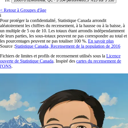
10
0070.02
Montréal, QC · 3 334 personnes
0,5 %
15 sur 3 330
< Retour à Groupes d'âge
i
Pour protéger la confidentialité, Statistique Canada arrondit
aléatoirement les chiffres du recensement, à la hausse ou à la baisse, à
un multiple de 5 ou de 10. Les totaux étant arrondis indépendamment
de leurs parties, les sous-totaux peuvent ne pas correspondre au total et
les pourcentages peuvent ne pas totaliser 100 %.
En savoir plus
Source :
Statistique Canada, Recensement de la population de 2016
Fichiers de limites et profils de recensement utilisés sous la
Licence
ouverte de Statistique Canada
. Inspiré des
cartes du recensement de
l'ONS
.