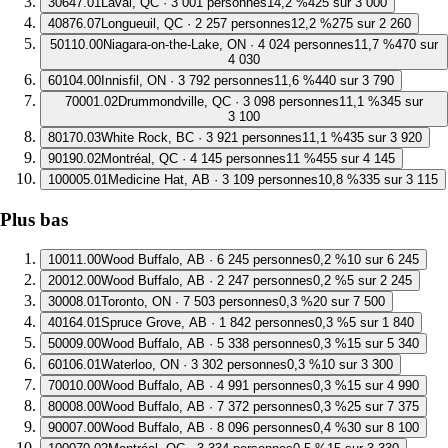
3
0647.01
Laval, QC · 3 001 personnes
14,2 %
425 sur 3 000
4
0876.07
Longueuil, QC · 2 257 personnes
12,2 %
275 sur 2 260
5
0110.00
Niagara-on-the-Lake, ON · 4 024 personnes
11,7 %
470 sur
4 030
6
0104.00
Innisfil, ON · 3 792 personnes
11,6 %
440 sur 3 790
7
0001.02
Drummondville, QC · 3 098 personnes
11,1 %
345 sur
3 100
8
0170.03
White Rock, BC · 3 921 personnes
11,1 %
435 sur 3 920
9
0190.02
Montréal, QC · 4 145 personnes
11 %
455 sur 4 145
10
0005.01
Medicine Hat, AB · 3 109 personnes
10,8 %
335 sur 3 115
Plus bas
1
0011.00
Wood Buffalo, AB · 6 245 personnes
0,2 %
10 sur 6 245
2
0012.00
Wood Buffalo, AB · 2 247 personnes
0,2 %
5 sur 2 245
3
0008.01
Toronto, ON · 7 503 personnes
0,3 %
20 sur 7 500
4
0164.01
Spruce Grove, AB · 1 842 personnes
0,3 %
5 sur 1 840
5
0009.00
Wood Buffalo, AB · 5 338 personnes
0,3 %
15 sur 5 340
6
0106.01
Waterloo, ON · 3 302 personnes
0,3 %
10 sur 3 300
7
0010.00
Wood Buffalo, AB · 4 991 personnes
0,3 %
15 sur 4 990
8
0008.00
Wood Buffalo, AB · 7 372 personnes
0,3 %
25 sur 7 375
9
0007.00
Wood Buffalo, AB · 8 096 personnes
0,4 %
30 sur 8 100