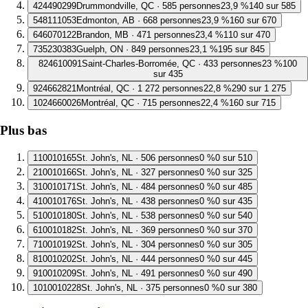
4
24490299
Drummondville, QC · 585 personnes
23,9 %
140 sur 585
5
48111053
Edmonton, AB · 668 personnes
23,9 %
160 sur 670
6
46070122
Brandon, MB · 471 personnes
23,4 %
110 sur 470
7
35230383
Guelph, ON · 849 personnes
23,1 %
195 sur 845
8
24610091
Saint-Charles-Borromée, QC · 433 personnes
23 %
100
sur 435
9
24662821
Montréal, QC · 1 272 personnes
22,8 %
290 sur 1 275
10
24660026
Montréal, QC · 715 personnes
22,4 %
160 sur 715
Plus bas
1
10010165
St. John's, NL · 506 personnes
0 %
0 sur 510
2
10010166
St. John's, NL · 327 personnes
0 %
0 sur 325
3
10010171
St. John's, NL · 484 personnes
0 %
0 sur 485
4
10010176
St. John's, NL · 438 personnes
0 %
0 sur 435
5
10010180
St. John's, NL · 538 personnes
0 %
0 sur 540
6
10010182
St. John's, NL · 369 personnes
0 %
0 sur 370
7
10010192
St. John's, NL · 304 personnes
0 %
0 sur 305
8
10010202
St. John's, NL · 444 personnes
0 %
0 sur 445
9
10010209
St. John's, NL · 491 personnes
0 %
0 sur 490
10
10010228
St. John's, NL · 375 personnes
0 %
0 sur 380