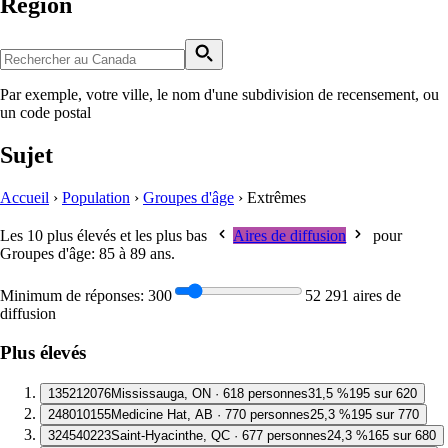
Région
Par exemple, votre ville, le nom d'une subdivision de recensement, ou
un code postal
Sujet
Accueil
›
Population
›
Groupes d'âge
›
Extrêmes
Les 10 plus élevés et les plus bas
Aires de diffusion
pour
Groupes d'âge: 85 à 89 ans
.
Minimum de réponses:
300
52 291 aires de
diffusion
Plus élevés
1
35212076
Mississauga, ON · 618 personnes
31,5 %
195 sur 620
2
48010155
Medicine Hat, AB · 770 personnes
25,3 %
195 sur 770
3
24540223
Saint-Hyacinthe, QC · 677 personnes
24,3 %
165 sur 680