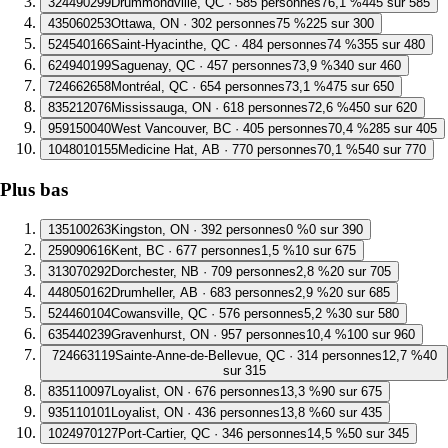
3
24490299
Drummondville, QC · 585 personnes
76,1 %
445 sur 585
4
35060253
Ottawa, ON · 302 personnes
75 %
225 sur 300
5
24540166
Saint-Hyacinthe, QC · 484 personnes
74 %
355 sur 480
6
24940199
Saguenay, QC · 457 personnes
73,9 %
340 sur 460
7
24662658
Montréal, QC · 654 personnes
73,1 %
475 sur 650
8
35212076
Mississauga, ON · 618 personnes
72,6 %
450 sur 620
9
59150040
West Vancouver, BC · 405 personnes
70,4 %
285 sur 405
10
48010155
Medicine Hat, AB · 770 personnes
70,1 %
540 sur 770
Plus bas
1
35100263
Kingston, ON · 392 personnes
0 %
0 sur 390
2
59090616
Kent, BC · 677 personnes
1,5 %
10 sur 675
3
13070292
Dorchester, NB · 709 personnes
2,8 %
20 sur 705
4
48050162
Drumheller, AB · 683 personnes
2,9 %
20 sur 685
5
24460104
Cowansville, QC · 576 personnes
5,2 %
30 sur 580
6
35440239
Gravenhurst, ON · 957 personnes
10,4 %
100 sur 960
7
24663119
Sainte-Anne-de-Bellevue, QC · 314 personnes
12,7 %
40
sur 315
8
35110097
Loyalist, ON · 676 personnes
13,3 %
90 sur 675
9
35110101
Loyalist, ON · 436 personnes
13,8 %
60 sur 435
10
24970127
Port-Cartier, QC · 346 personnes
14,5 %
50 sur 345