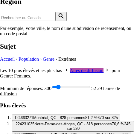
Région
Par exemple, votre ville, le nom d'une subdivision de recensement, ou
un code postal
Sujet
Accueil
›
Population
›
Genre
›
Extrêmes
Les 10 plus élevés et les plus bas
Aires de diffusion
pour
Genre: Femmes
.
Minimum de réponses:
300
52 291 aires de
diffusion
Plus élevés
1
24663271
Montréal, QC · 828 personnes
81,2 %
670 sur 825
2
24231035
Notre-Dame-des-Anges, QC · 318 personnes
76,6 %
245
sur 320