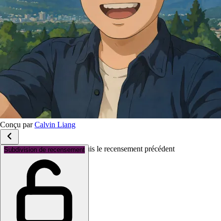
Conçu par
Calvin Liang
Variation de population depuis le recensement précédent
Subdivision de recensement