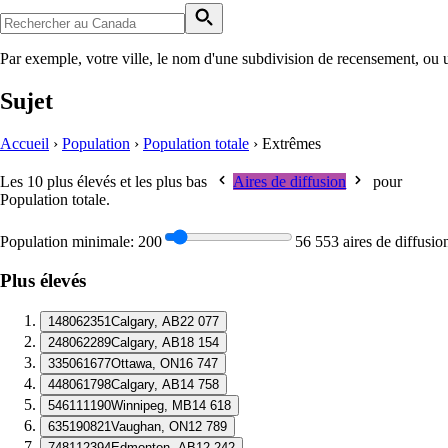
Par exemple, votre ville, le nom d'une subdivision de recensement, ou 
Sujet
Accueil
›
Population
›
Population totale
›
Extrêmes
Les 10 plus élevés et les plus bas
Aires de diffusion
pour
Population totale
.
Population minimale:
200
56 553 aires de diffusio
Plus élevés
1
48062351
Calgary, AB
22 077
2
48062289
Calgary, AB
18 154
3
35061677
Ottawa, ON
16 747
4
48061798
Calgary, AB
14 758
5
46111190
Winnipeg, MB
14 618
6
35190821
Vaughan, ON
12 789
7
48112394
Edmonton, AB
12 242