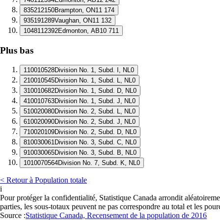
8
35212150
Brampton, ON
11 174
9
35191289
Vaughan, ON
11 132
10
48112392
Edmonton, AB
10 711
Plus bas
1
10010528
Division No. 1, Subd. I, NL
0
2
10010545
Division No. 1, Subd. L, NL
0
3
10010682
Division No. 1, Subd. D, NL
0
4
10010763
Division No. 1, Subd. J, NL
0
5
10020080
Division No. 2, Subd. L, NL
0
6
10020090
Division No. 2, Subd. J, NL
0
7
10020109
Division No. 2, Subd. D, NL
0
8
10030061
Division No. 3, Subd. C, NL
0
9
10030065
Division No. 3, Subd. B, NL
0
10
10070564
Division No. 7, Subd. K, NL
0
< Retour à Population totale
i
Pour protéger la confidentialité, Statistique Canada arrondit aléatoirem
parties, les sous-totaux peuvent ne pas correspondre au total et les pou
Source :
Statistique Canada, Recensement de la population de 2016