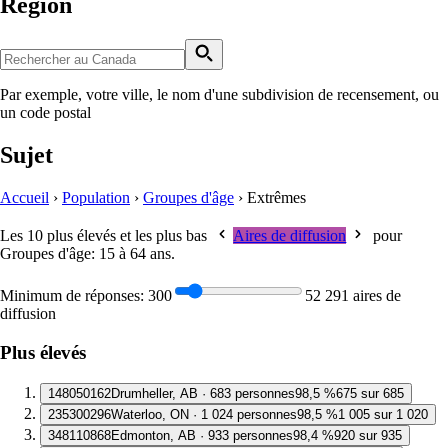
Région
Par exemple, votre ville, le nom d'une subdivision de recensement, ou
un code postal
Sujet
Accueil
›
Population
›
Groupes d'âge
›
Extrêmes
Les 10 plus élevés et les plus bas
Aires de diffusion
pour
Groupes d'âge: 15 à 64 ans
.
Minimum de réponses:
300
52 291 aires de
diffusion
Plus élevés
1
48050162
Drumheller, AB · 683 personnes
98,5 %
675 sur 685
2
35300296
Waterloo, ON · 1 024 personnes
98,5 %
1 005 sur 1 020
3
48110868
Edmonton, AB · 933 personnes
98,4 %
920 sur 935