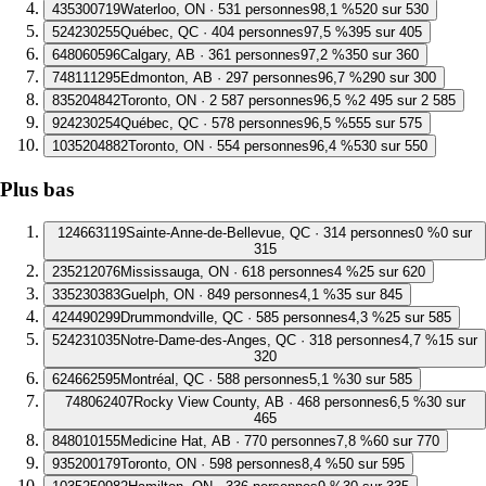
4
35300719
Waterloo, ON · 531 personnes
98,1 %
520 sur 530
5
24230255
Québec, QC · 404 personnes
97,5 %
395 sur 405
6
48060596
Calgary, AB · 361 personnes
97,2 %
350 sur 360
7
48111295
Edmonton, AB · 297 personnes
96,7 %
290 sur 300
8
35204842
Toronto, ON · 2 587 personnes
96,5 %
2 495 sur 2 585
9
24230254
Québec, QC · 578 personnes
96,5 %
555 sur 575
10
35204882
Toronto, ON · 554 personnes
96,4 %
530 sur 550
Plus bas
1
24663119
Sainte-Anne-de-Bellevue, QC · 314 personnes
0 %
0 sur
315
2
35212076
Mississauga, ON · 618 personnes
4 %
25 sur 620
3
35230383
Guelph, ON · 849 personnes
4,1 %
35 sur 845
4
24490299
Drummondville, QC · 585 personnes
4,3 %
25 sur 585
5
24231035
Notre-Dame-des-Anges, QC · 318 personnes
4,7 %
15 sur
320
6
24662595
Montréal, QC · 588 personnes
5,1 %
30 sur 585
7
48062407
Rocky View County, AB · 468 personnes
6,5 %
30 sur
465
8
48010155
Medicine Hat, AB · 770 personnes
7,8 %
60 sur 770
9
35200179
Toronto, ON · 598 personnes
8,4 %
50 sur 595