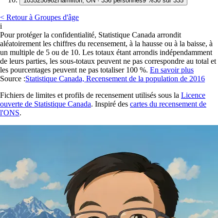
10
35250982
Hamilton, ON · 336 personnes
9 %
30 sur 335
< Retour à Groupes d'âge
i
Pour protéger la confidentialité, Statistique Canada arrondit
aléatoirement les chiffres du recensement, à la hausse ou à la baisse, à
un multiple de 5 ou de 10. Les totaux étant arrondis indépendamment
de leurs parties, les sous-totaux peuvent ne pas correspondre au total et
les pourcentages peuvent ne pas totaliser 100 %.
En savoir plus
Source :
Statistique Canada, Recensement de la population de 2016
Fichiers de limites et profils de recensement utilisés sous la
Licence
ouverte de Statistique Canada
. Inspiré des
cartes du recensement de
l'ONS
.